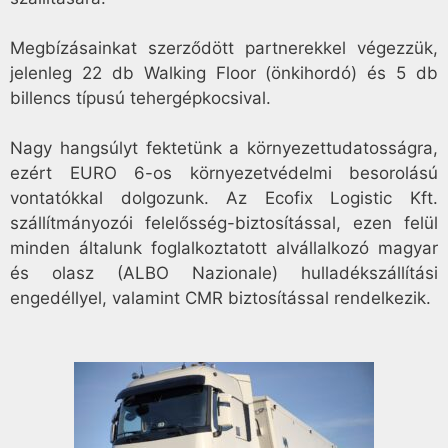
Megbízásainkat szerződött partnerekkel végezzük,
jelenleg 22 db Walking Floor (önkihordó) és 5 db
billencs típusú tehergépkocsival.
Nagy hangsúlyt fektetünk a környezettudatosságra,
ezért EURO 6-os környezetvédelmi besorolású
vontatókkal dolgozunk. Az Ecofix Logistic Kft.
szállítmányozói felelősség-biztosítással, ezen felül
minden általunk foglalkoztatott alvállalkozó magyar
és olasz (ALBO Nazionale) hulladékszállítási
engedéllyel, valamint CMR biztosítással rendelkezik.